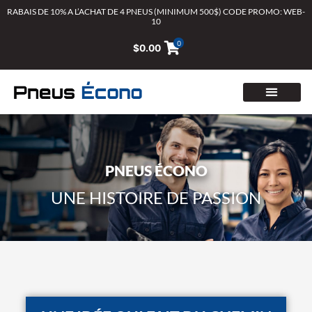
Aller
RABAIS DE 10% A L’ACHAT DE 4 PNEUS (MINIMUM 500$) CODE PROMO: WEB-
10
au
contenu
0
$
0.00
PNEUS ÉCONO
UNE HISTOIRE DE PASSION