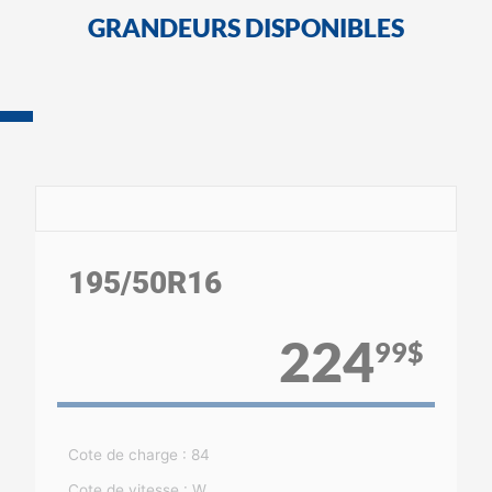
GRANDEURS DISPONIBLES
195
/50
R16
224
99$
Cote de charge : 84
Cote de vitesse : W