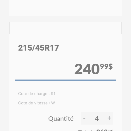
215
/45
R17
240
99$
Cote de charge : 91
Cote de vitesse : W
-
+
Quantité
96$