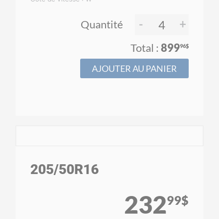
-
+
Quantité
899
96$
AJOUTER AU PANIER
205
/50
R16
232
99$