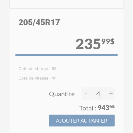
205
/45
R17
235
99$
Cote de charge : 88
Cote de vitesse : W
-
+
Quantité
943
96$
AJOUTER AU PANIER