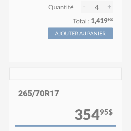
-
+
Quantité
1,419
80$
AJOUTER AU PANIER
265
/70
R17
354
95$