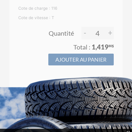
Cote de charge : 116
Cote de vitesse : T
-
+
Quantité
1,419
80$
AJOUTER AU PANIER