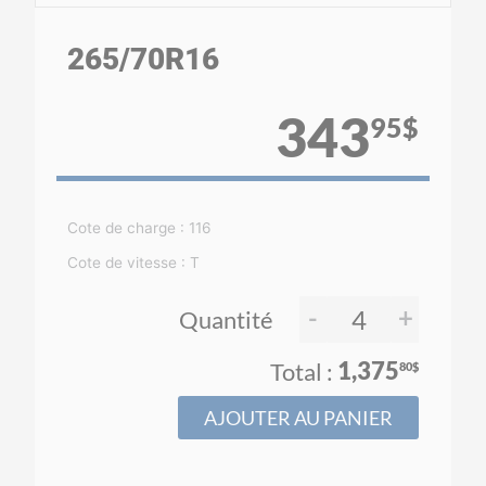
265
/70
R16
343
95$
Cote de charge : 116
Cote de vitesse : T
-
+
Quantité
1,375
80$
AJOUTER AU PANIER