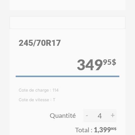
245
/70
R17
349
95$
Cote de charge : 114
Cote de vitesse : T
-
+
Quantité
1,399
80$