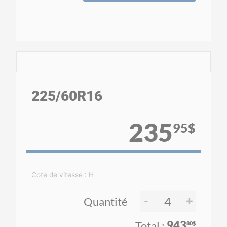
225
/60
R16
235
95$
Cote de vitesse : H
-
+
Quantité
943
80$