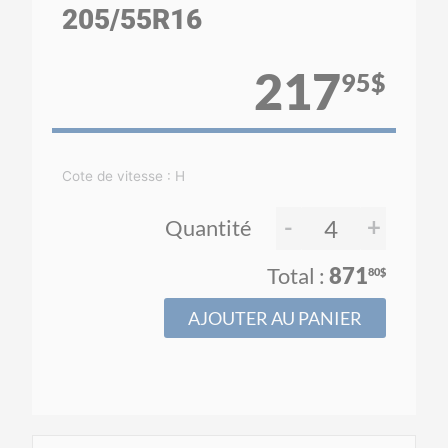
205
/55
R16
217
95$
Cote de vitesse : H
-
+
Quantité
871
80$
AJOUTER AU PANIER