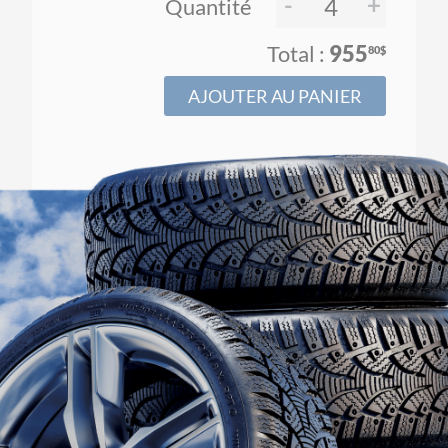
-
+
Quantité
955
80$
AJOUTER AU PANIER