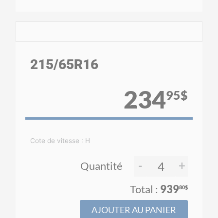
215
/65
R16
234
95$
Cote de vitesse : H
-
+
Quantité
939
80$
AJOUTER AU PANIER