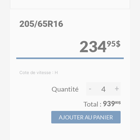
205
/65
R16
234
95$
Cote de vitesse : H
-
+
Quantité
939
80$
AJOUTER AU PANIER