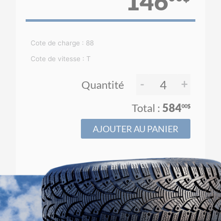
146
Cote de charge : 88
Cote de vitesse : T
-
+
Quantité
584
00$
AJOUTER AU PANIER