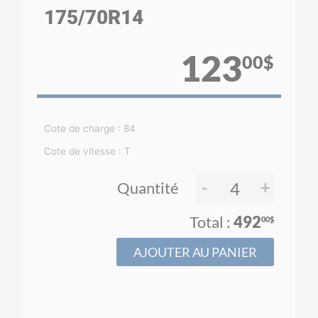
175
/70
R14
123
00$
Cote de charge : 84
Cote de vitesse : T
-
+
Quantité
492
00$
AJOUTER AU PANIER