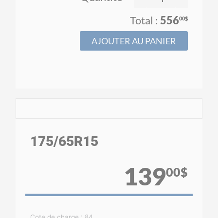
556
00$
AJOUTER AU PANIER
175
/65
R15
139
00$
Cote de charge : 84