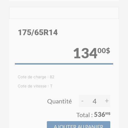
175
/65
R14
134
00$
Cote de charge : 82
Cote de vitesse : T
-
+
Quantité
536
00$
AJOUTER AU PANIER