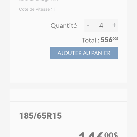
Cote de vitesse : T
-
+
Quantité
556
00$
AJOUTER AU PANIER
185
/65
R15
00$