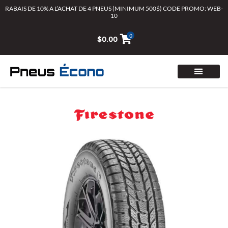
Aller
RABAIS DE 10% A L’ACHAT DE 4 PNEUS (MINIMUM 500$) CODE PROMO: WEB-
10
au
contenu
0
$
0.00