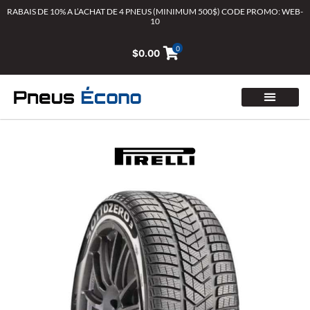
Aller
RABAIS DE 10% A L’ACHAT DE 4 PNEUS (MINIMUM 500$) CODE PROMO: WEB-
10
au
contenu
0
$
0.00