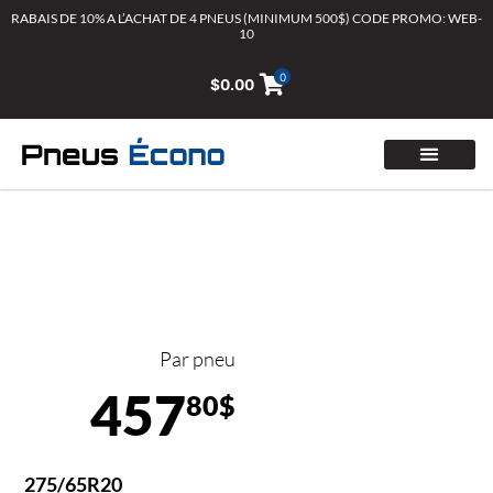
Aller
RABAIS DE 10% A L’ACHAT DE 4 PNEUS (MINIMUM 500$) CODE PROMO: WEB-
10
au
contenu
0
$
0.00
Par pneu
457
80$
275/65R20