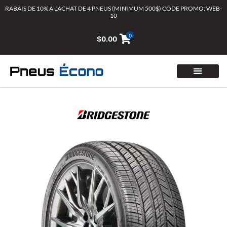
Aller
RABAIS DE 10% A L’ACHAT DE 4 PNEUS (MINIMUM 500$) CODE PROMO: WEB-
10
au
contenu
0
$
0.00