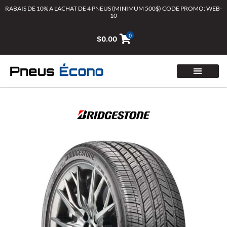
Aller
RABAIS DE 10% A L’ACHAT DE 4 PNEUS (MINIMUM 500$) CODE PROMO: WEB-
10
au
contenu
0
$
0.00