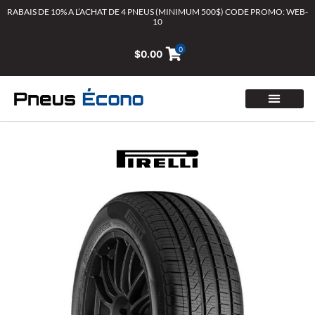
Aller
RABAIS DE 10% A L’ACHAT DE 4 PNEUS (MINIMUM 500$) CODE PROMO: WEB-
10
au
contenu
0
$
0.00