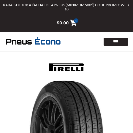
Aller
RABAIS DE 10% A L’ACHAT DE 4 PNEUS (MINIMUM 500$) CODE PROMO: WEB-
10
au
contenu
0
$
0.00