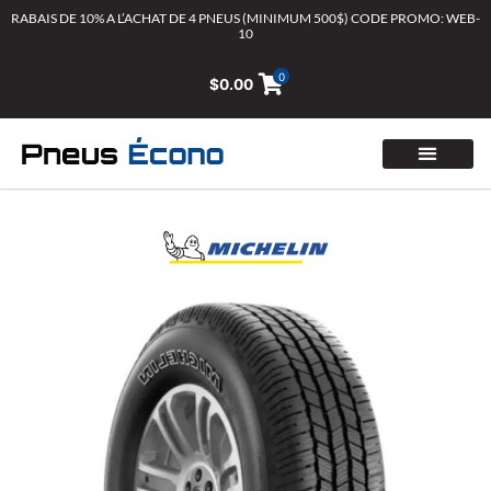
Aller
RABAIS DE 10% A L’ACHAT DE 4 PNEUS (MINIMUM 500$) CODE PROMO: WEB-
10
au
contenu
0
$
0.00