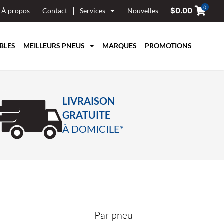
0
$
0.00
À propos
Contact
Services
Nouvelles
BLES
MEILLEURS PNEUS
MARQUES
PROMOTIONS
LIVRAISON
GRATUITE
À DOMICILE*
Par pneu