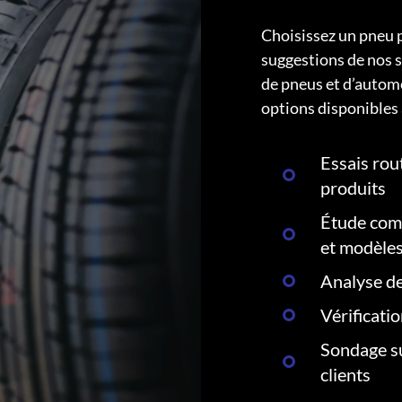
Choisissez un pneu 
suggestions de nos s
de pneus et d’autom
options disponibles 
Essais rout
produits
Étude comp
et modèle
Analyse de
Vérificati
Sondage su
clients