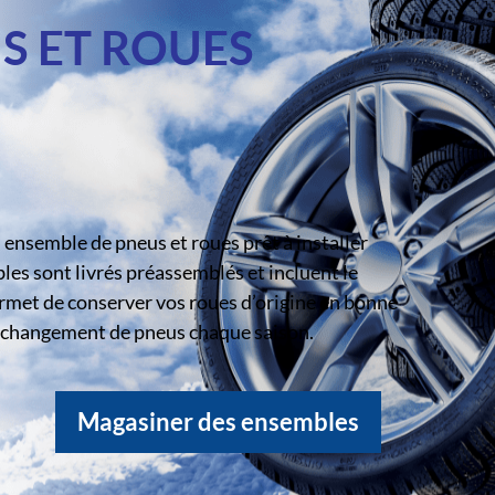
S ET ROUES
ensemble de pneus et roues prêt à installer
s sont livrés préassemblés et incluent le
rmet de conserver vos roues d’origine en bonne
le changement de pneus chaque saison.
Magasiner des ensembles