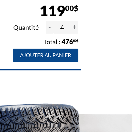
119
00$
-
+
Quantité
476
00$
AJOUTER AU PANIER