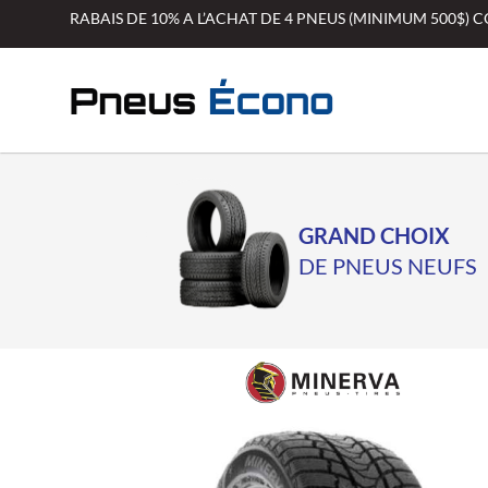
Aller
RABAIS DE 10% A L’ACHAT DE 4 PNEUS (MINIMUM 500$)
au
contenu
GRAND CHOIX
DE PNEUS NEUFS