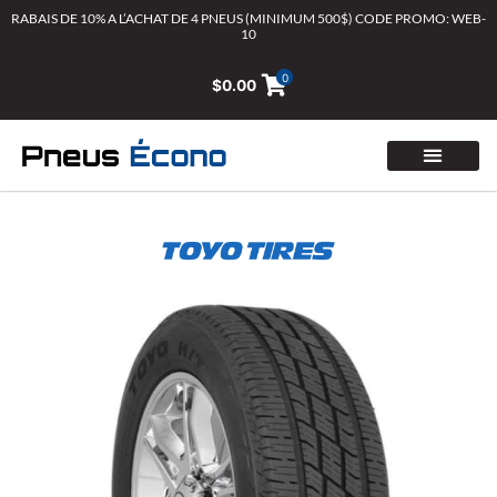
Aller
RABAIS DE 10% A L’ACHAT DE 4 PNEUS (MINIMUM 500$) CODE PROMO: WEB-
10
au
contenu
0
$
0.00