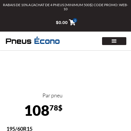
Aller
RABAIS DE 10% A L’ACHAT DE 4 PNEUS (MINIMUM 500$) CODE PROMO: WEB-
10
au
contenu
0
$
0.00
Par pneu
108
78$
195/60R15