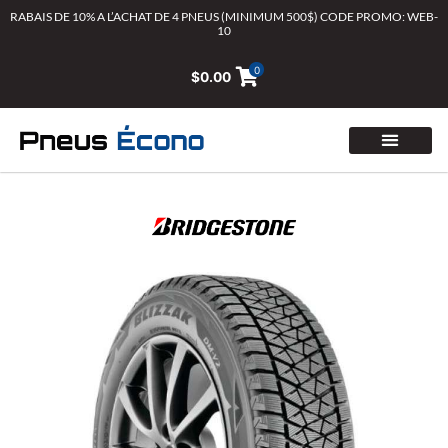
Aller
RABAIS DE 10% A L’ACHAT DE 4 PNEUS (MINIMUM 500$) CODE PROMO: WEB-
10
au
contenu
0
$
0.00