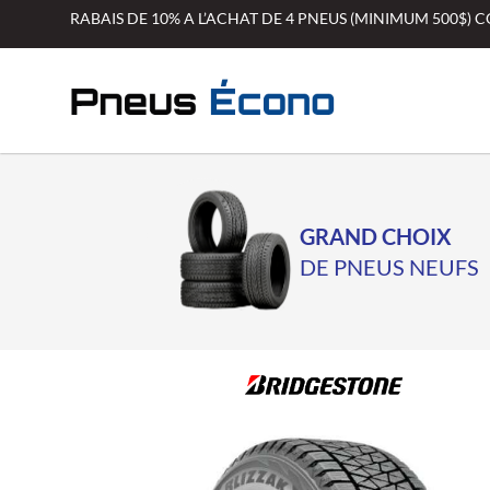
Aller
RABAIS DE 10% A L’ACHAT DE 4 PNEUS (MINIMUM 500$)
au
contenu
GRAND CHOIX
DE PNEUS NEUFS