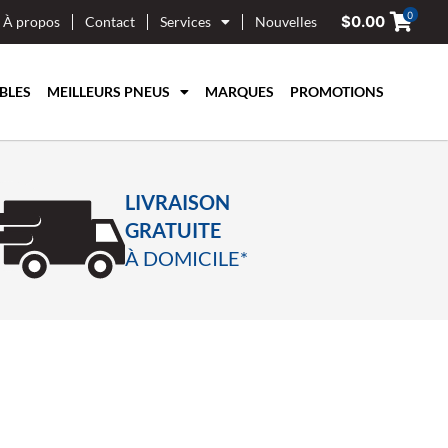
0
$
0.00
À propos
Contact
Services
Nouvelles
BLES
MEILLEURS PNEUS
MARQUES
PROMOTIONS
LIVRAISON
GRATUITE
À DOMICILE*