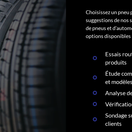
Choisissez un pneu 
suggestions de nos s
de pneus et d’autom
options disponibles 
Essais rout
produits
Étude comp
et modèle
Analyse de
Vérificati
Sondage su
clients