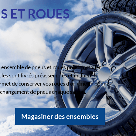
S ET ROUES
ensemble de pneus et roues prêt à installer
s sont livrés préassemblés et incluent le
rmet de conserver vos roues d’origine en bonne
le changement de pneus chaque saison.
Magasiner des ensembles