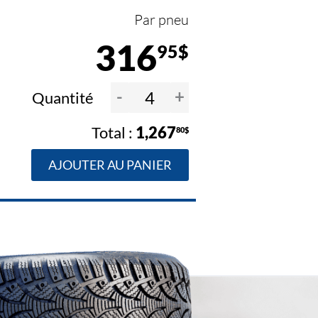
Par pneu
316
95$
-
+
Quantité
1,267
80$
AJOUTER AU PANIER