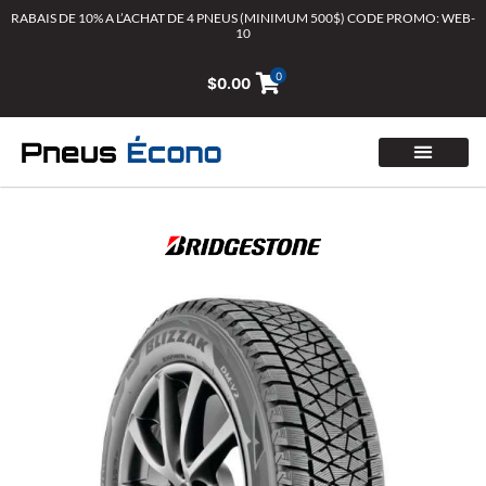
Aller
RABAIS DE 10% A L’ACHAT DE 4 PNEUS (MINIMUM 500$) CODE PROMO: WEB-
10
au
contenu
0
$
0.00