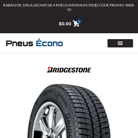
Aller
RABAIS DE 10% A L’ACHAT DE 4 PNEUS (MINIMUM 500$) CODE PROMO: WEB-
10
au
contenu
0
$
0.00