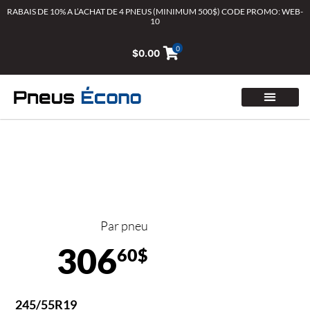
Aller
RABAIS DE 10% A L’ACHAT DE 4 PNEUS (MINIMUM 500$) CODE PROMO: WEB-
10
au
contenu
0
$
0.00
Par pneu
306
60$
245/55R19