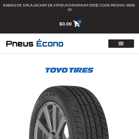
Aller
RABAIS DE 10% A L’ACHAT DE 4 PNEUS (MINIMUM 500$) CODE PROMO: WEB-
10
au
contenu
0
$
0.00