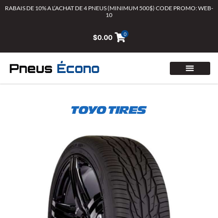
Aller
RABAIS DE 10% A L’ACHAT DE 4 PNEUS (MINIMUM 500$) CODE PROMO: WEB-
10
au
contenu
0
$
0.00