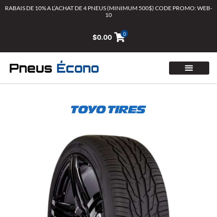
Aller
RABAIS DE 10% A L’ACHAT DE 4 PNEUS (MINIMUM 500$) CODE PROMO: WEB-
10
au
contenu
0
$
0.00