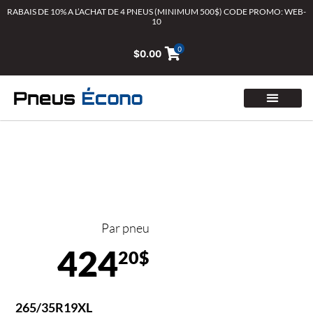
Aller
RABAIS DE 10% A L’ACHAT DE 4 PNEUS (MINIMUM 500$) CODE PROMO: WEB-
10
au
contenu
0
$
0.00
Par pneu
424
20$
265/35R19XL