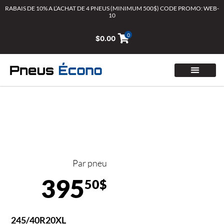
Aller
RABAIS DE 10% A L’ACHAT DE 4 PNEUS (MINIMUM 500$) CODE PROMO: WEB-
10
au
contenu
0
$
0.00
Par pneu
395
50$
245/40R20XL