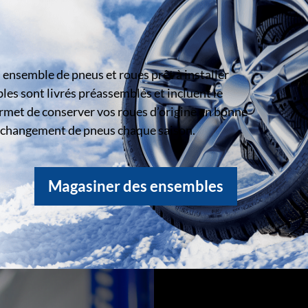
ensemble de pneus et roues prêt à installer
s sont livrés préassemblés et incluent le
rmet de conserver vos roues d’origine en bonne
le changement de pneus chaque saison.
Magasiner des ensembles