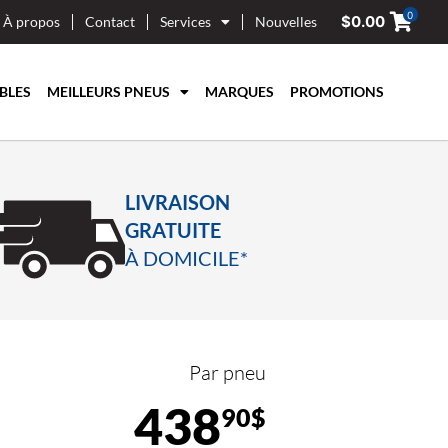
0
$
0.00
À propos
Contact
Services
Nouvelles
BLES
MEILLEURS PNEUS
MARQUES
PROMOTIONS
LIVRAISON
GRATUITE
À DOMICILE*
Par pneu
438
90$