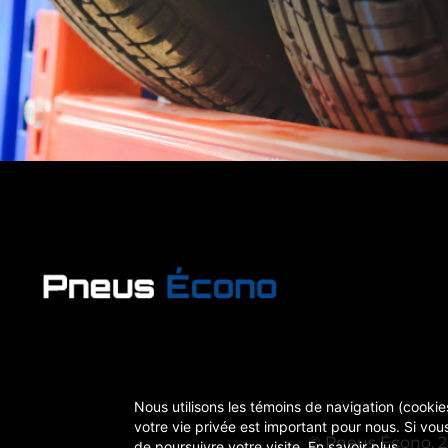
Nous utilisons les témoins de navigation (cookies
votre vie privée est important pour nous. Si vous
© Pneus Écono, 20
de poursuivre votre visite.
En savoir plus