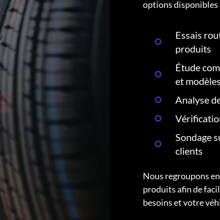
options disponibles 
Essais rout
produits
Étude comp
et modèle
Analyse de
Vérificati
Sondage su
clients
Nous regroupons ens
produits afin de faci
besoins et votre véh