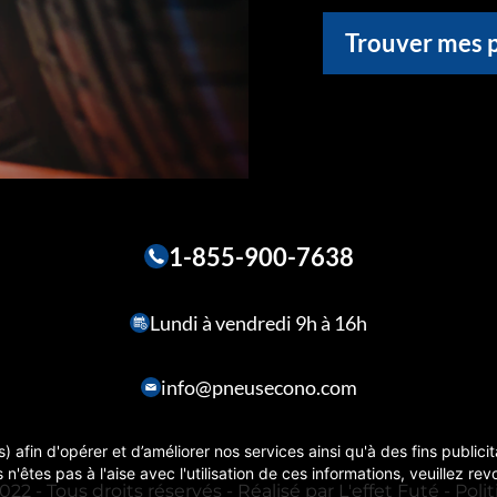
Trouver mes 
1-855-900-7638
Lundi à vendredi 9h à 16h
info@pneusecono.com
) afin d'opérer et d’améliorer nos services ainsi qu'à des fins publici
 n'êtes pas à l'aise avec l'utilisation de ces informations, veuillez r
22 - Tous droits réservés - Réalisé par
L'effet Futé
-
Poli