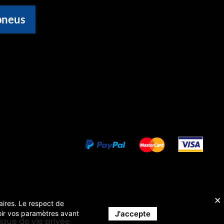
pneus
taires. Le respect de
J'accepte
evoir vos paramètres avant
tique de vie privée