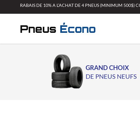
Aller
RABAIS DE 10% A L’ACHAT DE 4 PNEUS (MINIMUM 500$)
au
contenu
GRAND CHOIX
DE PNEUS NEUFS