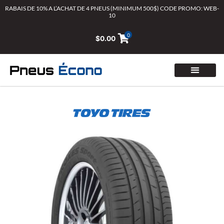
Aller
RABAIS DE 10% A L’ACHAT DE 4 PNEUS (MINIMUM 500$) CODE PROMO: WEB-
10
au
contenu
0
$
0.00