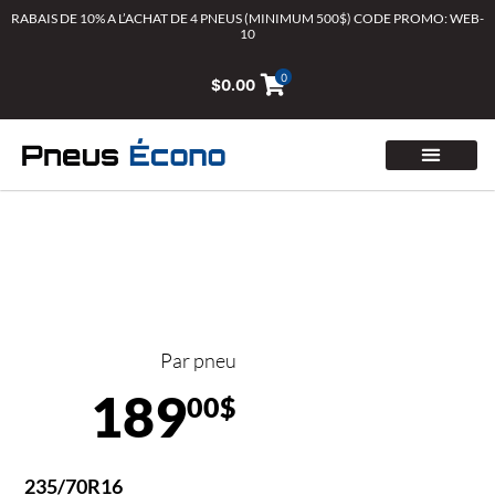
Aller
RABAIS DE 10% A L’ACHAT DE 4 PNEUS (MINIMUM 500$) CODE PROMO: WEB-
10
au
contenu
0
$
0.00
Par pneu
189
00$
235/70R16