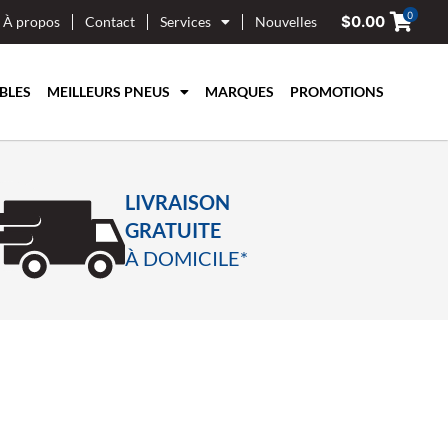
0
$
0.00
À propos
Contact
Services
Nouvelles
BLES
MEILLEURS PNEUS
MARQUES
PROMOTIONS
LIVRAISON
GRATUITE
À DOMICILE*