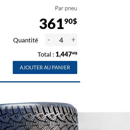
Par pneu
361
90$
-
+
Quantité
1,447
60$
AJOUTER AU PANIER