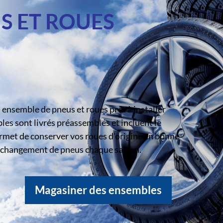
S ET ROUES
ensemble de pneus et roues prêt à installer
s sont livrés préassemblés et incluent le
rmet de conserver vos roues d’origine en bonne
le changement de pneus chaque saison.
Magasiner des ensembles