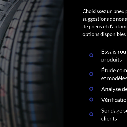
Choisissez un pneu 
suggestions de nos s
de pneus et d’autom
options disponibles 
Essais rout
produits
Étude comp
et modèle
Analyse de
Vérificati
Sondage su
clients