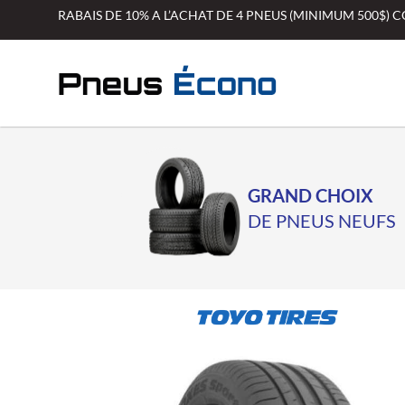
Aller
RABAIS DE 10% A L’ACHAT DE 4 PNEUS (MINIMUM 500$)
au
contenu
GRAND CHOIX
DE PNEUS NEUFS