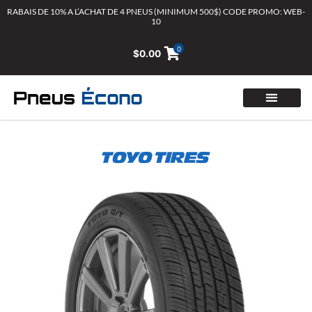
Aller
RABAIS DE 10% A L’ACHAT DE 4 PNEUS (MINIMUM 500$) CODE PROMO: WEB-
10
au
contenu
0
$
0.00