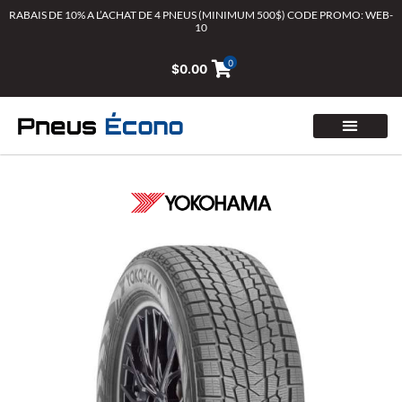
Aller
RABAIS DE 10% A L’ACHAT DE 4 PNEUS (MINIMUM 500$) CODE PROMO: WEB-
10
au
contenu
0
$
0.00