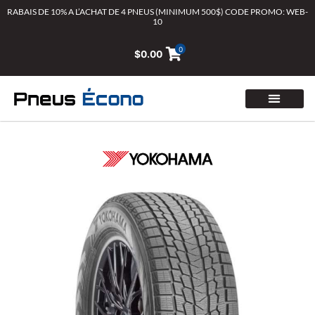
Aller
RABAIS DE 10% A L’ACHAT DE 4 PNEUS (MINIMUM 500$) CODE PROMO: WEB-
10
au
contenu
0
$
0.00