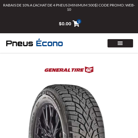
Aller
RABAIS DE 10% A L’ACHAT DE 4 PNEUS (MINIMUM 500$) CODE PROMO: WEB-
10
au
contenu
0
$
0.00