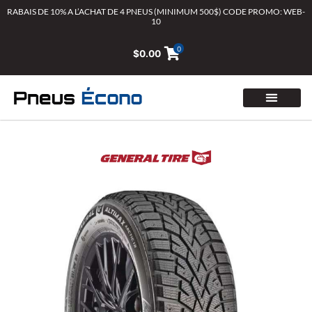
Aller
RABAIS DE 10% A L’ACHAT DE 4 PNEUS (MINIMUM 500$) CODE PROMO: WEB-
10
au
contenu
0
$
0.00