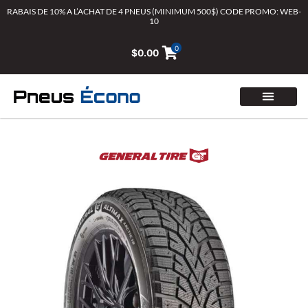
Aller
RABAIS DE 10% A L’ACHAT DE 4 PNEUS (MINIMUM 500$) CODE PROMO: WEB-
10
au
contenu
0
$
0.00