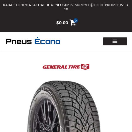
Aller
RABAIS DE 10% A L’ACHAT DE 4 PNEUS (MINIMUM 500$) CODE PROMO: WEB-
10
au
contenu
0
$
0.00