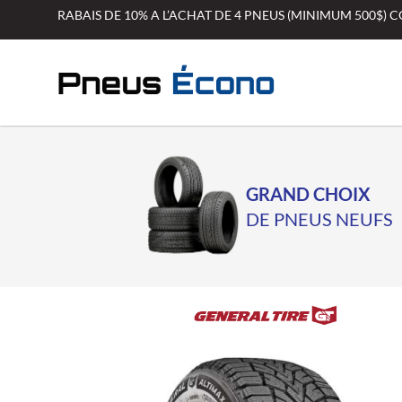
Aller
RABAIS DE 10% A L’ACHAT DE 4 PNEUS (MINIMUM 500$)
au
contenu
GRAND CHOIX
DE PNEUS NEUFS