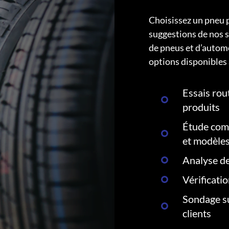
Choisissez un pneu 
suggestions de nos s
de pneus et d’autom
options disponibles 
Essais rout
produits
Étude comp
et modèle
Analyse de
Vérificati
Sondage su
clients