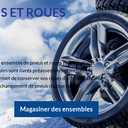
S ET ROUES
ensemble de pneus et roues prêt à installer
s sont livrés préassemblés et incluent le
rmet de conserver vos roues d’origine en bonne
le changement de pneus chaque saison.
Magasiner des ensembles