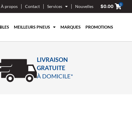
0
$
0.00
À propos
Contact
Services
Nouvelles
BLES
MEILLEURS PNEUS
MARQUES
PROMOTIONS
LIVRAISON
GRATUITE
À DOMICILE*