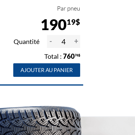
Par pneu
190
19$
-
+
Quantité
760
76$
AJOUTER AU PANIER