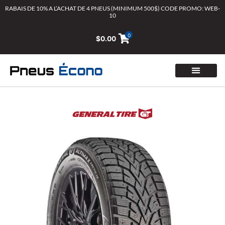
Aller
RABAIS DE 10% A L’ACHAT DE 4 PNEUS (MINIMUM 500$) CODE PROMO: WEB-
10
au
contenu
0
$
0.00