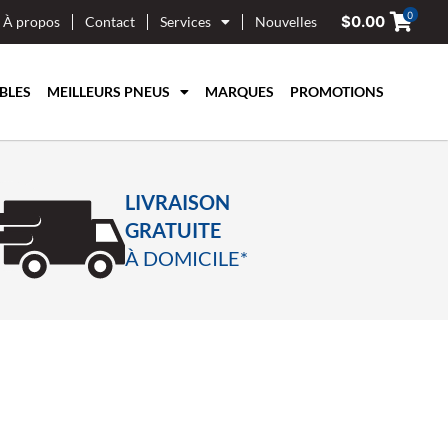
0
$
0.00
À propos
Contact
Services
Nouvelles
BLES
MEILLEURS PNEUS
MARQUES
PROMOTIONS
LIVRAISON
GRATUITE
À DOMICILE*