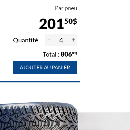
Par pneu
201
50$
-
+
Quantité
806
00$
AJOUTER AU PANIER