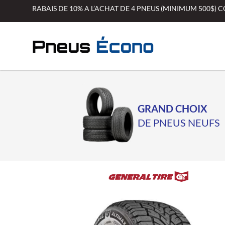
Aller
RABAIS DE 10% A L’ACHAT DE 4 PNEUS (MINIMUM 500$)
au
contenu
GRAND CHOIX
DE PNEUS NEUFS