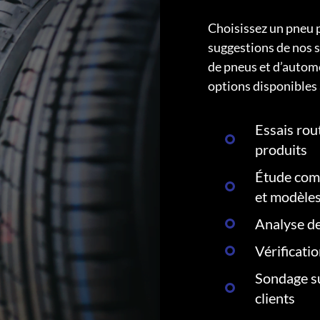
Choisissez un pneu 
suggestions de nos s
de pneus et d’autom
options disponibles 
Essais rout
produits
Étude comp
et modèle
Analyse de
Vérificati
Sondage su
clients