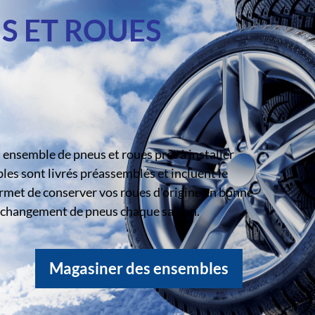
S ET ROUES
ensemble de pneus et roues prêt à installer
s sont livrés préassemblés et incluent le
rmet de conserver vos roues d’origine en bonne
le changement de pneus chaque saison.
Magasiner des ensembles