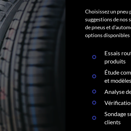
Choisissez un pneu 
suggestions de nos s
de pneus et d’autom
options disponibles 
Essais rout
produits
Étude comp
et modèle
Analyse de
Vérificati
Sondage su
clients