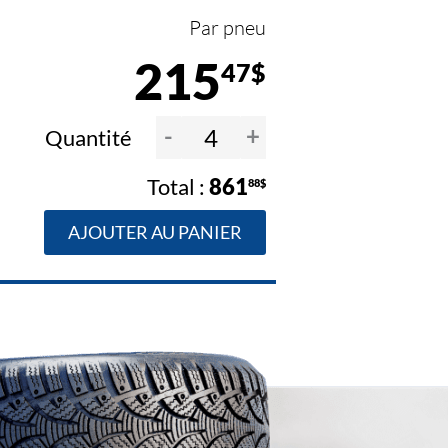
Par pneu
215
47$
-
+
Quantité
861
88$
AJOUTER AU PANIER