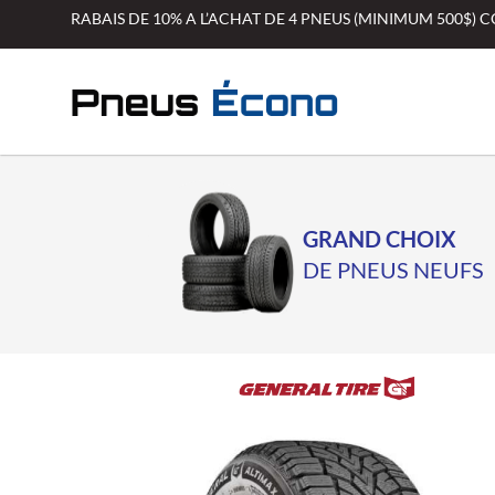
Aller
RABAIS DE 10% A L’ACHAT DE 4 PNEUS (MINIMUM 500$)
au
contenu
GRAND CHOIX
DE PNEUS NEUFS