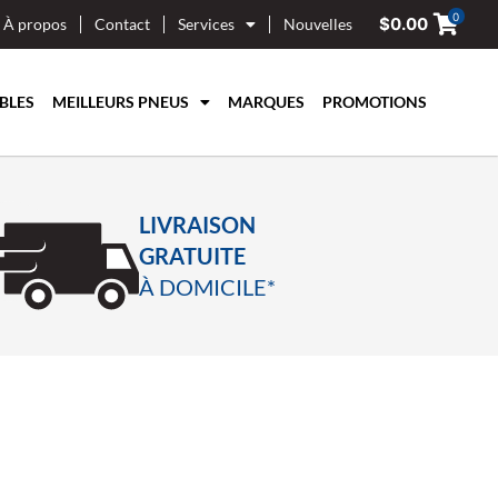
0
$
0.00
À propos
Contact
Services
Nouvelles
BLES
MEILLEURS PNEUS
MARQUES
PROMOTIONS
LIVRAISON
GRATUITE
À DOMICILE*