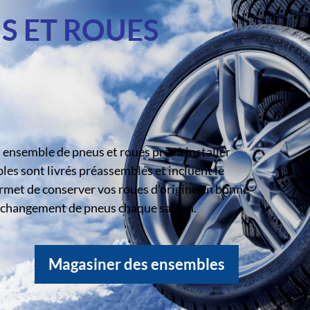
S ET ROUES
ensemble de pneus et roues prêt à installer
s sont livrés préassemblés et incluent le
rmet de conserver vos roues d’origine en bonne
le changement de pneus chaque saison.
Magasiner des ensembles