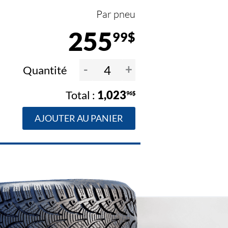
Par pneu
255
99$
-
+
Quantité
1,023
96$
AJOUTER AU PANIER