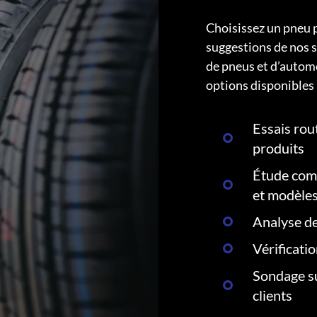
Choisissez un pneu 
suggestions de nos s
de pneus et d’autom
options disponibles 
Essais rout
produits
Étude comp
et modèle
Analyse de
Vérificati
Sondage su
clients