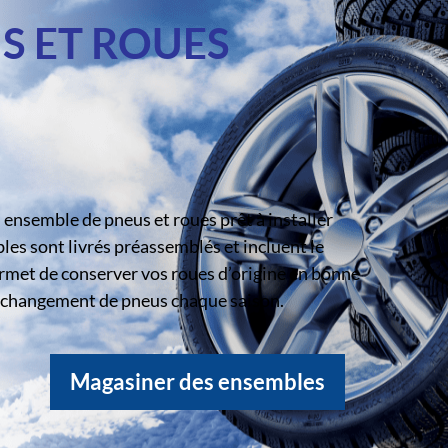
S ET ROUES
ensemble de pneus et roues prêt à installer
s sont livrés préassemblés et incluent le
rmet de conserver vos roues d’origine en bonne
le changement de pneus chaque saison.
Magasiner des ensembles