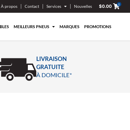
0
$
0.00
À propos
Contact
Services
Nouvelles
BLES
MEILLEURS PNEUS
MARQUES
PROMOTIONS
LIVRAISON
GRATUITE
À DOMICILE*