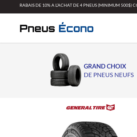
Aller
RABAIS DE 10% A L’ACHAT DE 4 PNEUS (MINIMUM 500$)
au
contenu
GRAND CHOIX
DE PNEUS NEUFS