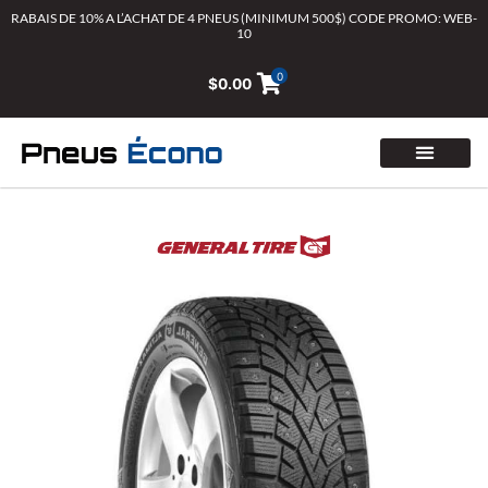
Aller
RABAIS DE 10% A L’ACHAT DE 4 PNEUS (MINIMUM 500$) CODE PROMO: WEB-
10
au
contenu
0
$
0.00