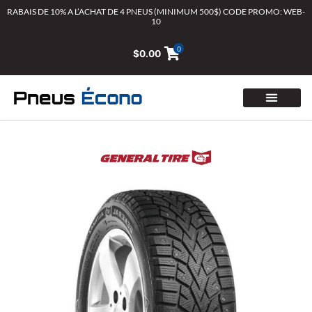
Aller
RABAIS DE 10% A L’ACHAT DE 4 PNEUS (MINIMUM 500$) CODE PROMO: WEB-
10
au
contenu
0
$
0.00