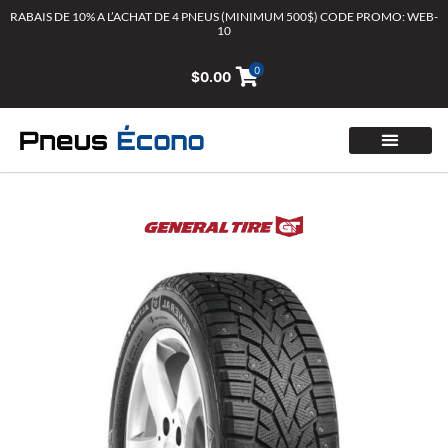
Aller
RABAIS DE 10% A L’ACHAT DE 4 PNEUS (MINIMUM 500$) CODE PROMO: WEB-
10
au
contenu
0
$
0.00