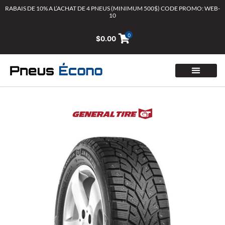
Aller
RABAIS DE 10% A L’ACHAT DE 4 PNEUS (MINIMUM 500$) CODE PROMO: WEB-
10
au
contenu
0
$
0.00