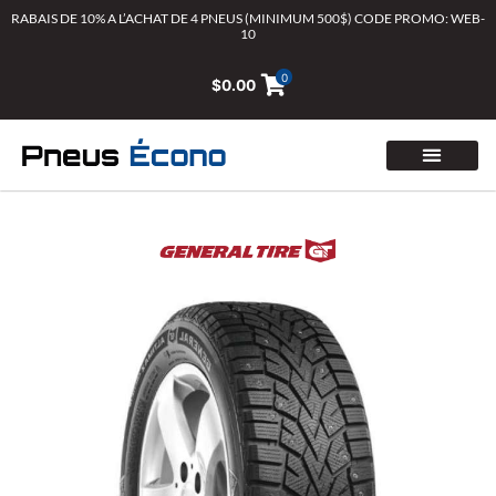
Aller
RABAIS DE 10% A L’ACHAT DE 4 PNEUS (MINIMUM 500$) CODE PROMO: WEB-
10
au
contenu
0
$
0.00