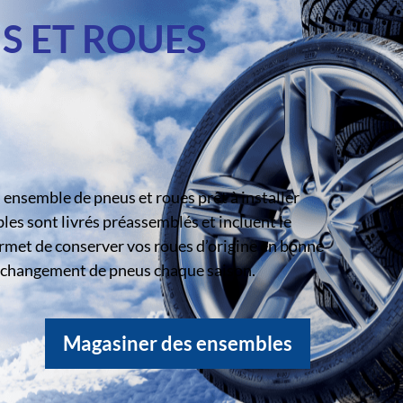
S ET ROUES
ensemble de pneus et roues prêt à installer
s sont livrés préassemblés et incluent le
rmet de conserver vos roues d’origine en bonne
le changement de pneus chaque saison.
Magasiner des ensembles