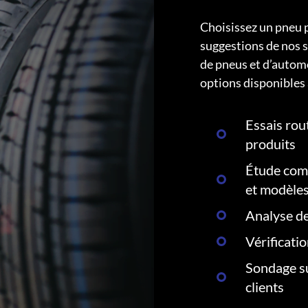
Choisissez un pneu 
suggestions de nos s
de pneus et d’autom
options disponibles 
Essais rout
produits
Étude comp
et modèle
Analyse de
Vérificati
Sondage su
clients