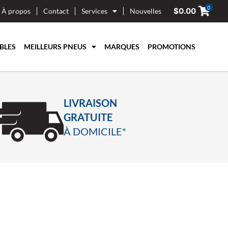
0
$
0.00
À propos
Contact
Services
Nouvelles
BLES
MEILLEURS PNEUS
MARQUES
PROMOTIONS
LIVRAISON
GRATUITE
À DOMICILE*