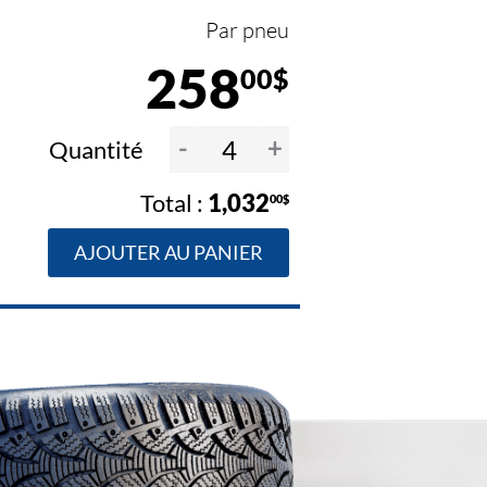
Par pneu
258
00$
-
+
Quantité
1,032
00$
AJOUTER AU PANIER