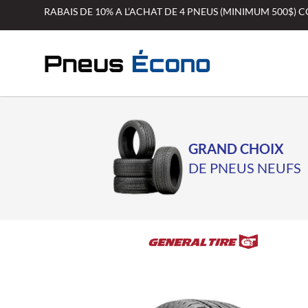
Aller
RABAIS DE 10% A L’ACHAT DE 4 PNEUS (MINIMUM 500$)
au
contenu
GRAND CHOIX
DE PNEUS NEUFS