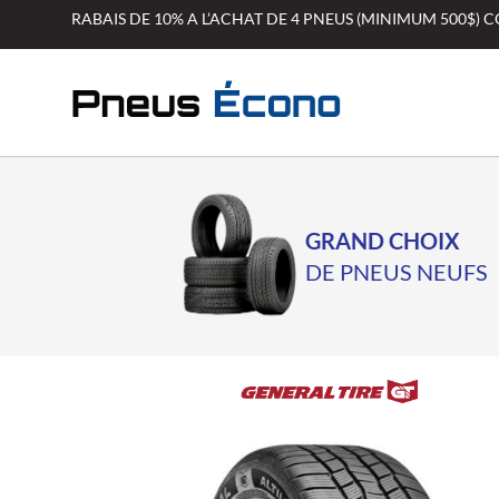
Aller
RABAIS DE 10% A L’ACHAT DE 4 PNEUS (MINIMUM 500$)
au
contenu
GRAND CHOIX
DE PNEUS NEUFS