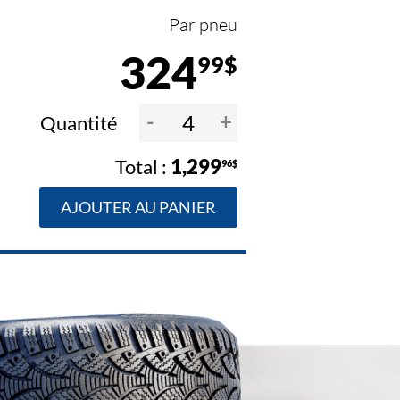
Par pneu
324
99$
-
+
Quantité
1,299
96$
AJOUTER AU PANIER