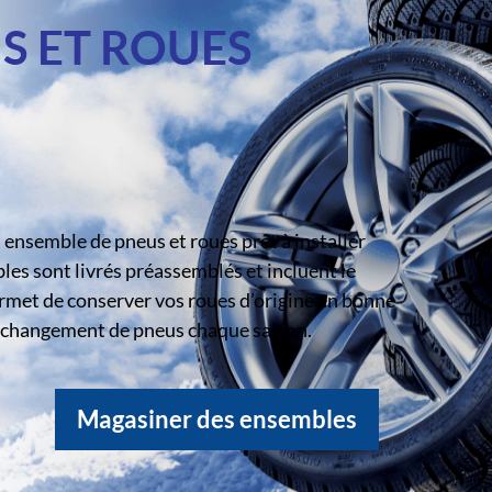
S ET ROUES
ensemble de pneus et roues prêt à installer
s sont livrés préassemblés et incluent le
rmet de conserver vos roues d’origine en bonne
le changement de pneus chaque saison.
Magasiner des ensembles