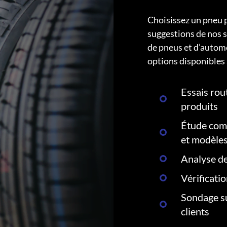
Choisissez un pneu 
suggestions de nos s
de pneus et d’autom
options disponibles 
Essais rout
produits
Étude comp
et modèle
Analyse de
Vérificati
Sondage su
clients