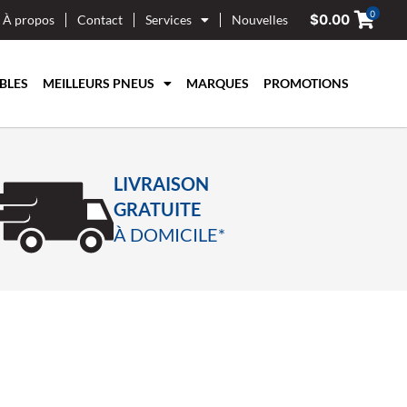
0
$
0.00
À propos
Contact
Services
Nouvelles
BLES
MEILLEURS PNEUS
MARQUES
PROMOTIONS
LIVRAISON
GRATUITE
À DOMICILE*