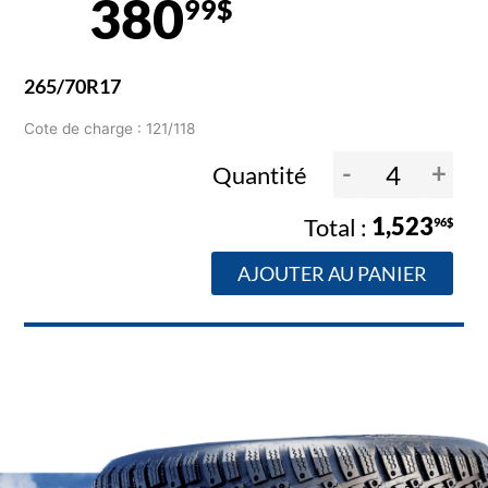
380
99$
265/70R17
Cote de charge : 121/118
-
+
Quantité
1,523
96$
AJOUTER AU PANIER